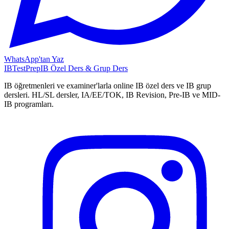
WhatsApp'tan Yaz
IB
TestPrep
IB Özel Ders & Grup Ders
IB öğretmenleri ve examiner'larla online IB özel ders ve IB grup
dersleri. HL/SL dersler, IA/EE/TOK, IB Revision, Pre-IB ve MID-
IB programları.