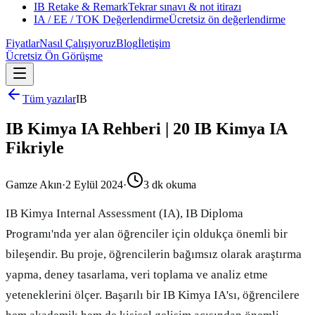
IB Retake & Remark
Tekrar sınavı & not itirazı
IA / EE / TOK Değerlendirme
Ücretsiz ön değerlendirme
Fiyatlar
Nasıl Çalışıyoruz
Blog
İletişim
Ücretsiz Ön Görüşme
Tüm yazılar
IB
IB Kimya IA Rehberi | 20 IB Kimya IA
Fikriyle
Gamze Akın
·
2 Eylül 2024
·
3
dk okuma
IB Kimya Internal Assessment (IA), IB Diploma
Programı'nda yer alan öğrenciler için oldukça önemli bir
bileşendir. Bu proje, öğrencilerin bağımsız olarak araştırma
yapma, deney tasarlama, veri toplama ve analiz etme
yeteneklerini ölçer. Başarılı bir IB Kimya IA'sı, öğrencilere