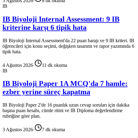
5 Ağustos 2026
·
8
dk okuma
IB
IB Biyoloji Internal Assessment: 9 IB
kriterine karşı 6 tipik hata
IB Biyoloji Internal Assessment'da 22 puan barajı ve 9 IB kriteri. IB
öğrencileri için konu seçimi, değişken tasarımı ve rapor yazımında 6
tipik hata.
4 Ağustos 2026
·
11
dk okuma
IB
IB Biyoloji Paper 1A MCQ'da 7 hamle:
ezber yerine süreç kapatma
IB Biyoloji Paper 2'de 16 puanlık uzun cevap soruları için dakika
başına puan hesabı, cümle ritmi ve IB Diploma değerlendirme
rubriğine göre plan.
3 Ağustos 2026
·
7
dk okuma