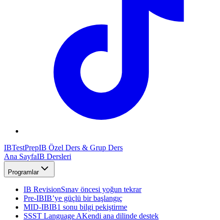
IB
TestPrep
IB Özel Ders & Grup Ders
Ana Sayfa
IB Dersleri
Programlar
IB Revision
Sınav öncesi yoğun tekrar
Pre-IB
IB’ye güçlü bir başlangıç
MID-IB
IB1 sonu bilgi pekiştirme
SSST Language A
Kendi ana dilinde destek