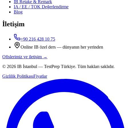
IB Retake & Remark
IA / EE / TOK Değerlendirme
Blog
İletişim
+90 216 428 10 75
Online IB özel ders — dünyanın her yerinden
Ofislerimiz ve iletişim →
©
2026
IB İstanbul
—
TestPrep Türkiye
. Tüm hakları saklıdır.
Gizlilik Politikası
Fiyatlar