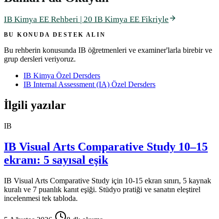
IB Kimya EE Rehberi | 20 IB Kimya EE Fikriyle
BU KONUDA DESTEK ALIN
Bu rehberin konusunda IB öğretmenleri ve examiner'larla birebir ve
grup dersleri veriyoruz.
IB Kimya Özel Ders
ders
IB Internal Assessment (IA) Özel Ders
ders
İlgili yazılar
IB
IB Visual Arts Comparative Study 10–15
ekranı: 5 sayısal eşik
IB Visual Arts Comparative Study için 10-15 ekran sınırı, 5 kaynak
kuralı ve 7 puanlık kanıt eşiği. Stüdyo pratiği ve sanatın eleştirel
incelenmesi tek tabloda.