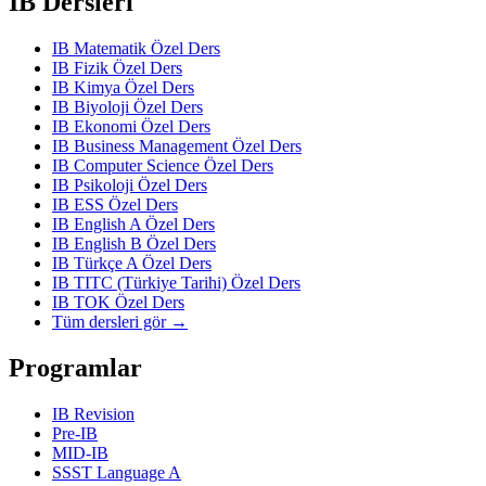
IB Dersleri
IB Matematik Özel Ders
IB Fizik Özel Ders
IB Kimya Özel Ders
IB Biyoloji Özel Ders
IB Ekonomi Özel Ders
IB Business Management Özel Ders
IB Computer Science Özel Ders
IB Psikoloji Özel Ders
IB ESS Özel Ders
IB English A Özel Ders
IB English B Özel Ders
IB Türkçe A Özel Ders
IB TITC (Türkiye Tarihi) Özel Ders
IB TOK Özel Ders
Tüm dersleri gör →
Programlar
IB Revision
Pre-IB
MID-IB
SSST Language A